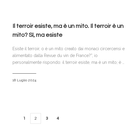
Il terroir esiste, ma è un mito. Il terroir è un
mito? Sì, ma esiste
Esiste il terroir, o è un mito creato dai monaci circercensi e
alimentato dalla Revue du vin de France?”, io
personalmente rispondo: il terroir esiste, ma è un mito; è …
18 Luglio 2024
1
2
3
4