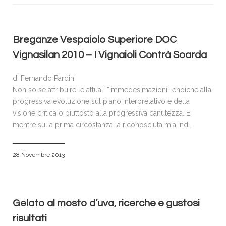
VISITATORI
ESPOSITORI
ACCREDITI E PRENOTAZIONI
Breganze Vespaiolo Superiore DOC
Vignasilan 2010 – I Vignaioli Contrà Soarda
SPONSOR & PARTNERS
GALLERIA FOTOGRAFICA
di Fernando Pardini
Non so se attribuire le attuali “immedesimazioni” enoiche alla
NEWS
progressiva evoluzione sul piano interpretativo e della
CONTATTI
visione critica o piuttosto alla progressiva canutezza. E
mentre sulla prima circostanza la riconosciuta mia ind…
POLICY
28 Novembre 2013
Gelato al mosto d’uva, ricerche e gustosi
risultati