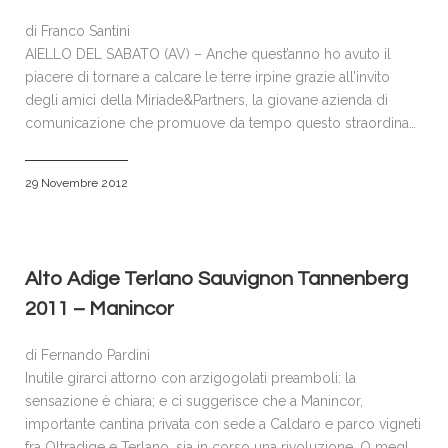
di Franco Santini
AIELLO DEL SABATO (AV) – Anche quest’anno ho avuto il
piacere di tornare a calcare le terre irpine grazie all’invito
degli amici della Miriade&Partners, la giovane azienda di
comunicazione che promuove da tempo questo straordina…
29 Novembre 2012
Alto Adige Terlano Sauvignon Tannenberg
2011 – Manincor
di Fernando Pardini
Inutile girarci attorno con arzigogolati preamboli: la
sensazione è chiara; e ci suggerisce che a Manincor,
importante cantina privata con sede a Caldaro e parco vigneti
fra Oltradige e Terlano, sia in corso una rivoluzione. O megl…