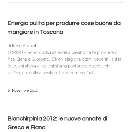
VISITATORI
ESPOSITORI
ACCREDITI E PRENOTAZIONI
Energia pulita per produrre cose buone da
mangiare in Toscana
SPONSOR & PARTNERS
GALLERIA FOTOGRAFICA
di Irene Arquint
TORINO – Sono dodici aziende a cavallo tra le province di
NEWS
Pisa, Siena e Grosseto. C’è chi stagiona ottimi pecorini, chi fa
CONTATTI
l’olio, chi alleva cinte, chi sforna panforte e biscotti, chi
vinifica, chi coltiva basilico. Le accomuna l’aut…
POLICY
29 Novembre 2012
Bianchirpinia 2012: le nuove annate di
Greco e Fiano