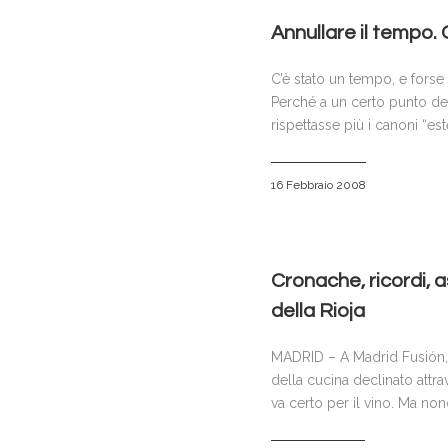
Annullare il tempo.
C’è stato un tempo, e forse c
Perché a un certo punto del
rispettasse più i canoni “este
16 Febbraio 2008
Cronache, ricordi, as
della Rioja
MADRID – A Madrid Fusión, 
della cucina declinato attr
va certo per il vino. Ma no