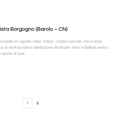
ttista Borgogno (Barolo – CN)
siede un vigneto nella “mitica” collina Cannubi, ma in essa
a di vinificazione e l’abitazione dei titolari. Serio e Battista erano i
ta nipote di que…
1
2