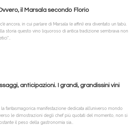
 Ovvero, il Marsala secondo Florio
’è ancora, in cui parlare di Marsala (e affini) era diventato un tabù.
la storia questo vino liquoroso di antica tradizione sembrava non
tici”…
saggi, anticipazioni. I grandi, grandissini vini
la fantasmagorica manifestazione dedicata all’universo mondo
averso le dimostrazioni degli chef più quotati del momento, non si
nostante il peso della gastronomia sia…