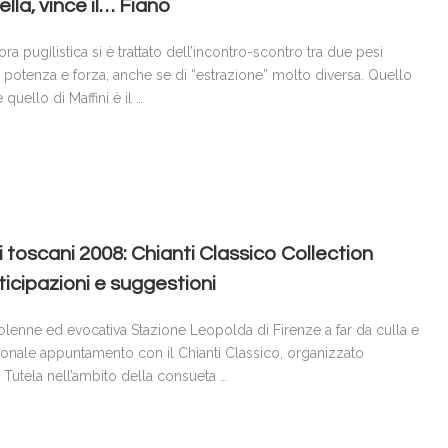
lla, vince il… Fiano
 pugilistica si è trattato dell’incontro-scontro tra due pesi
 potenza e forza, anche se di “estrazione” molto diversa. Quello
quello di Maffini è il …
toscani 2008: Chianti Classico Collection
icipazioni e suggestioni
olenne ed evocativa Stazione Leopolda di Firenze a far da culla e
izionale appuntamento con il Chianti Classico, organizzato
Tutela nell’ambito della consueta …