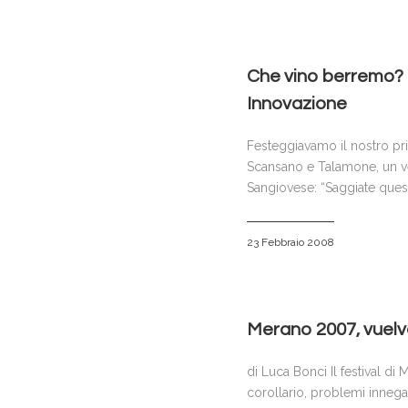
Che vino berremo? P
Innovazione
Festeggiavamo il nostro pri
Scansano e Talamone, un vec
Sangiovese: “Saggiate quest
23 Febbraio 2008
Merano 2007, vuelvo
di Luca Bonci Il festival di
corollario, problemi innega