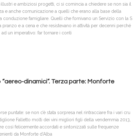
illustri e ambiziosi progetti, ci si comincia a chiedere se non sia il
nza e anche comunicazione a quelli che erano alla base della
ali a conduzione famigliare. Quelli che fornivano un Servizio con la S
a pranzo e a cena e che resistevano in attività per decenni perché
d un imperativo: far tornare i conti
 “aereo-dinamici”. Terza parte: Monforte
e puntate: se non c’è stata sorpresa nel rintracciare fra i vari cru
iglione Falletto molti dei vini migliori figli della vendemmia 2013,
are così felicemente accordati e sintonizzati sulle frequenze
venienti da Monforte d’Alba