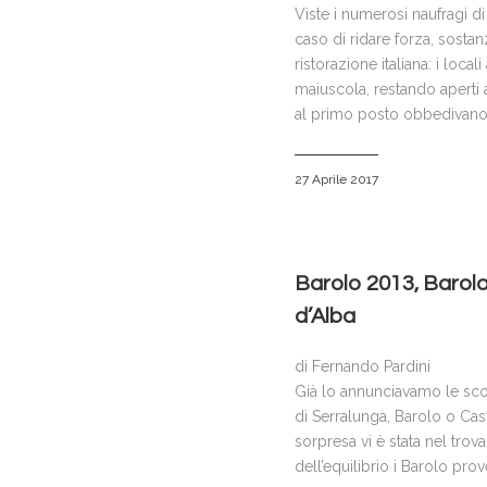
Viste i numerosi naufragi di 
caso di ridare forza, sosta
ristorazione italiana: i loc
maiuscola, restando aperti 
al primo posto obbedivano a
27 Aprile 2017
Barolo 2013, Barolo
d’Alba
di Fernando Pardini
Già lo annunciavamo le scors
di Serralunga, Barolo o Cast
sorpresa vi è stata nel trov
dell’equilibrio i Barolo pro