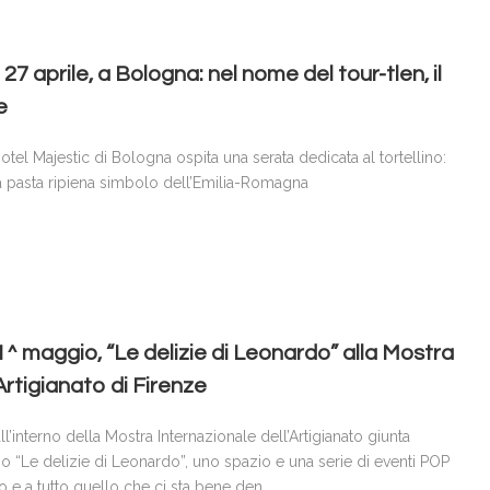
7 aprile, a Bologna: nel nome del tour-tlen, il
e
otel Majestic di Bologna ospita una serata dedicata al tortellino:
 pasta ripiena simbolo dell’Emilia-Romagna
1^ maggio, “Le delizie di Leonardo” alla Mostra
Artigianato di Firenze
ll’interno della Mostra Internazionale dell’Artigianato giunta
no “Le delizie di Leonardo”, uno spazio e una serie di eventi POP
bo e a tutto quello che ci sta bene den…