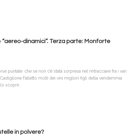
 “aereo-dinamici”. Terza parte: Monforte
e puntate: che se non c’è stata sorpresa nel rintracciare fra i vari
Castiglione Falletto molti dei vini migliori figli della vendemmia
llo scoprir…
stelle in polvere?