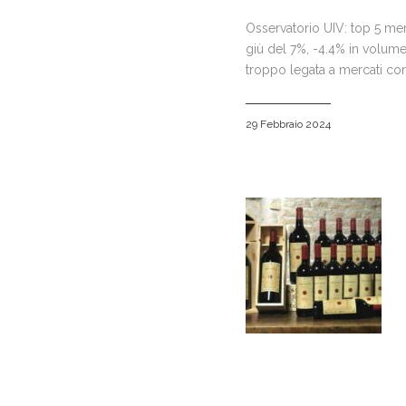
Osservatorio UIV: top 5 mer
giù del 7%, -4.4% in volume 
troppo legata a mercati con
29 Febbraio 2024