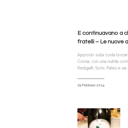
E continuavano a ch
fratelli – Le nuove
Approdo sulla costa toscana. 
Cornia, con una nutrita com
Redigaffi, Scrio, Paleo e 
29 Febbraio 2024