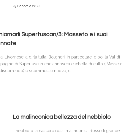
29 Febbraio 2024
iamarli Supertuscan/3: Masseto e i suoi
 annate
Livornese, a dirla tutta. Bolgheri, in particolare, e poi la Val di
pagine di Supertuscan che annovera etichetta di culto ( Masseto,
via discorrendo) e scommesse nuove, c…
La malinconica bellezza del nebbiolo
Il nebbiolo fa nascere rossi malinconici. Rossi di grande