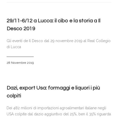
VISITATORI
ESPOSITORI
ACCREDITI E PRENOTAZIONI
29/11-6/12 a Lucca: il cibo e la storia a Il
Desco 2019
SPONSOR & PARTNERS
GALLERIA FOTOGRAFICA
Gli eventi de Il Desco dal 29 novembre 2019 al Real Collegio
di Lucca
NEWS
CONTATTI
28 Novembre 2019
POLICY
Dazi, export Usa: formaggi e liquori i più
colpiti
Dei 482 milioni di importazioni agroalimentari italiane negli
USA colpite dal dazio aggiuntivo del 25%, ben il 35% riguarda