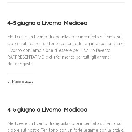
VISITATORI
ESPOSITORI
ACCREDITI E PRENOTAZIONI
4-5 giugno a Livorno: Medicea
SPONSOR & PARTNERS
Medicea è un Evento di degustazione incentrato sul vino, sul
GALLERIA FOTOGRAFICA
cibo e sul nostro Territorio con un forte legame con la città di
Livorno con l’ambizione di essere per il futuro l’evento
NEWS
RAPPRESENTATIVO e di riferimento per tutti gli amanti
dell’enogastr…
CONTATTI
POLICY
27 Maggio 2022
4-5 giugno a Livorno: Medicea
Medicea è un Evento di degustazione incentrato sul vino, sul
cibo e sul nostro Territorio con un forte legame con la città di