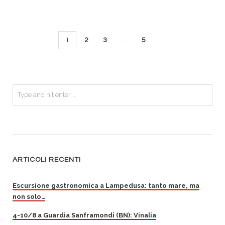
1
2
3
…
5
ARTICOLI RECENTI
Escursione gastronomica a Lampedusa: tanto mare, ma
non solo…
4-10/8 a Guardia Sanframondi (BN): Vinalia