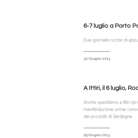
6-7 luglio a Porto P
Due giornate ricche di appu
30 Giugno 2013
A Ittiri, il 6 luglio, R
Anche quest’anno a Ittiri (p
manifestazione ormai consoli
dei prodotti di Sardegna
29 Giugno 2013