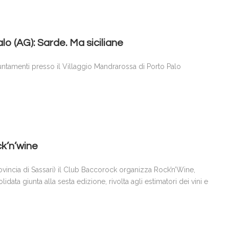
alo (AG): Sarde. Ma siciliane
ntamenti presso il Villaggio Mandrarossa di Porto Palo
ock’n’wine
rovincia di Sassari) il Club Baccorock organizza Rock’n’Wine,
data giunta alla sesta edizione, rivolta agli estimatori dei vini e