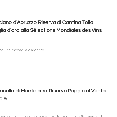
iano d’Abruzzo Riserva di Cantina Tollo
ia d’oro alla Sélections Mondiales des Vins
he una medaglia d’argento
runello di Montalcino Riserva Poggio al Vento
ale
uzione ilcinese c’è davvero posto per tutte le fisionomie di