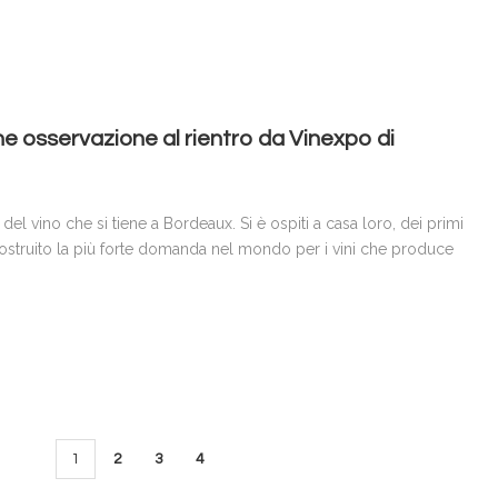
e osservazione al rientro da Vinexpo di
del vino che si tiene a Bordeaux. Si è ospiti a casa loro, dei primi
 costruito la più forte domanda nel mondo per i vini che produce
1
2
3
4