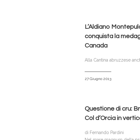
L’Aldiano Montepulc
conquista la medagl
Canada
Alla Cantina abruzzese anc
27 Giugno 2013
Questione di cru: B
Col d’Orcia in vertic
di Fernando Pardini
Nel mare magnum della prod