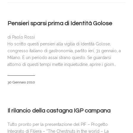
VISITATORI
ESPOSITORI
ACCREDITI E PRENOTAZIONI
Pensieri sparsi prima di Identità Golose
SPONSOR & PARTNERS
di Paolo Rossi
GALLERIA FOTOGRAFICA
Ho scritto questi pensieri alla vigilia di Identità Golose,
congresso italiano di gastronomia, partito ieri, 31 gennaio, a
NEWS
Milano. È un periodo assai strano questo. Se guardarsi
attorno di questi tempi mette inquietudine, aprire i giorn…
CONTATTI
POLICY
30 Gennaio 2010
Il rilancio della castagna IGP campana
Tutto pronto per la presentazione del PIF – Progetto
Integrato di Filiera – “The Chestnuts in the world – La