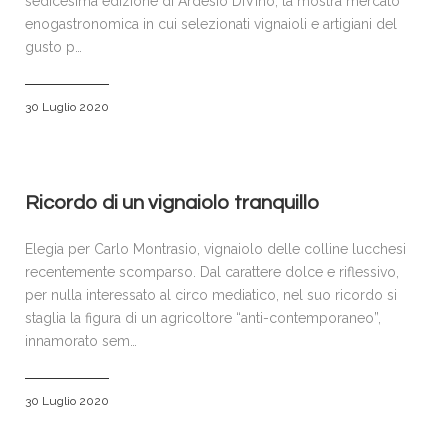
sedicesima edizione di Ardesio DiVino, la mostra mercato
enogastronomica in cui selezionati vignaioli e artigiani del
gusto p…
30 Luglio 2020
Ricordo di un vignaiolo tranquillo
Elegia per Carlo Montrasio, vignaiolo delle colline lucchesi
recentemente scomparso. Dal carattere dolce e riflessivo,
per nulla interessato al circo mediatico, nel suo ricordo si
staglia la figura di un agricoltore “anti-contemporaneo”,
innamorato sem…
30 Luglio 2020