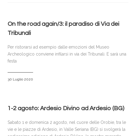
VISITATORI
ESPOSITORI
ACCREDITI E PRENOTAZIONI
On the road again/3: il paradiso di Via dei
Tribunali
SPONSOR & PARTNERS
GALLERIA FOTOGRAFICA
Per ristorarsi ad esempio dalle emozioni del Museo
Archeologico conviene infilarsi in via dei Tribunali. E sarà una
NEWS
festa
CONTATTI
POLICY
30 Luglio 2020
1-2 agosto: Ardesio Divino ad Ardesio (BG)
Sabato 1 e domenica 2 agosto, nel cuore delle Orobie, tra le
vie e le piazze di Ardesio, in Valle Seriana (BG) si svolgerà la