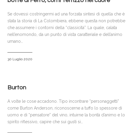
botte di Ferro, con il Terrizzo nel cuore
Se dovessi costringermi ad una forzata sintesi di quella che è
stata la storia di La Colombiera, ebbene questa non potrebbe
che assumere i contorni della “classicità”. La quale, calata
nell’enomondo, da un punto di vista caratteriale e dell’animo
umano…
30 Luglio 2020
Burton
A volte le cose accadono. Tipo incontrare “personaggetti”
come Burton Anderson, riconoscerne a tuffo lo spessore di
uomo e di “pensatore” del vino, intuirne la bontà d’animo e lo
spirito riflessivo, capire che sui gusti si…