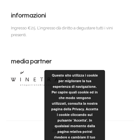
informazioni
Ingresso €25. L’ingresso dà diritto a degustare tutti i vini
presenti.
media partner
Questo sito utilizza i cookie
per migliorare la tua
esperienza di navigazione.
Per capire quali cookie ed in
che modo vengono
utilizzati, consulta la nostra
pagina della Privacy. Accetta
i cookie cliccando sul
pulsante 'Accetta'. In
qualsiasi momento dalla
2015 © In vino veritas
pagina relativa potrai
L’AcquaBuona.
rivedere e cambiare il tuo