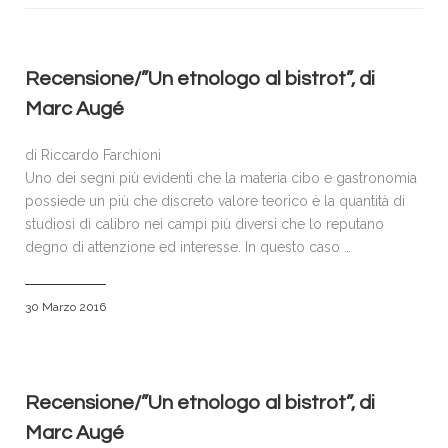
VISITATORI
ESPOSITORI
ACCREDITI E PRENOTAZIONI
Recensione/”Un etnologo al bistrot”, di
Marc Augé
SPONSOR & PARTNERS
GALLERIA FOTOGRAFICA
di Riccardo Farchioni
Uno dei segni più evidenti che la materia cibo e gastronomia
NEWS
possiede un più che discreto valore teorico è la quantità di
CONTATTI
studiosi di calibro nei campi più diversi che lo reputano
degno di attenzione ed interesse. In questo caso …
POLICY
30 Marzo 2016
Recensione/”Un etnologo al bistrot”, di
Marc Augé