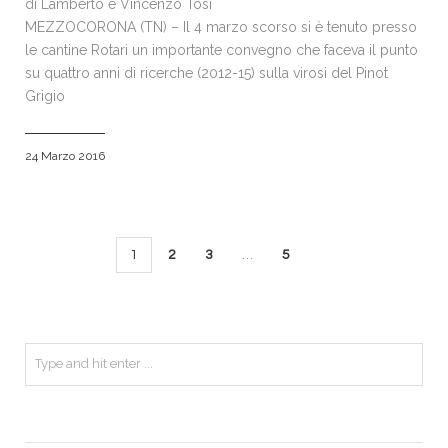
di Lamberto e Vincenzo Tosi
MEZZOCORONA (TN) – Il 4 marzo scorso si è tenuto presso
le cantine Rotari un importante convegno che faceva il punto
su quattro anni di ricerche (2012-15) sulla virosi del Pinot
Grigio
24 Marzo 2016
1
2
3
…
5