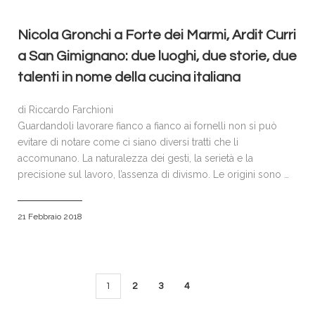
Nicola Gronchi a Forte dei Marmi, Ardit Curri
a San Gimignano: due luoghi, due storie, due
talenti in nome della cucina italiana
di Riccardo Farchioni
Guardandoli lavorare fianco a fianco ai fornelli non si può
evitare di notare come ci siano diversi tratti che li
accomunano. La naturalezza dei gesti, la serietà e la
precisione sul lavoro, l’assenza di divismo. Le origini sono …
21 Febbraio 2018
1
2
3
4