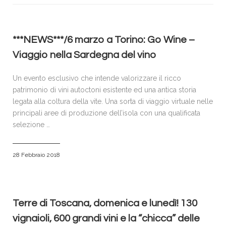
VISITATORI
ESPOSITORI
ACCREDITI E PRENOTAZIONI
***NEWS***/6 marzo a Torino: Go Wine –
Viaggio nella Sardegna del vino
SPONSOR & PARTNERS
GALLERIA FOTOGRAFICA
Un evento esclusivo che intende valorizzare il ricco
patrimonio di vini autoctoni esistente ed una antica storia
NEWS
legata alla coltura della vite. Una sorta di viaggio virtuale nelle
CONTATTI
principali aree di produzione dell’isola con una qualificata
selezione …
POLICY
28 Febbraio 2018
Terre di Toscana, domenica e lunedì! 130
vignaioli, 600 grandi vini e la “chicca” delle