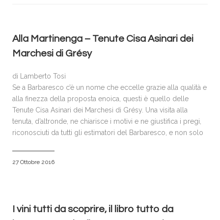
VISITATORI
ESPOSITORI
ACCREDITI E PRENOTAZIONI
Alla Martinenga – Tenute Cisa Asinari dei
Marchesi di Grésy
SPONSOR & PARTNERS
GALLERIA FOTOGRAFICA
di Lamberto Tosi
Se a Barbaresco c’è un nome che eccelle grazie alla qualità e
NEWS
alla finezza della proposta enoica, questi è quello delle
CONTATTI
Tenute Cisa Asinari dei Marchesi di Grésy. Una visita alla
tenuta, d’altronde, ne chiarisce i motivi e ne giustifica i pregi,
POLICY
riconosciuti da tutti gli estimatori del Barbaresco, e non solo
27 Ottobre 2016
I vini tutti da scoprire, il libro tutto da