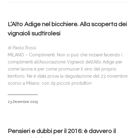
VISITATORI
ESPOSITORI
ACCREDITI E PRENOTAZIONI
L’Alto Adige nel bicchiere. Alla scoperta dei
vignaioli sudtirolesi
SPONSOR & PARTNERS
GALLERIA FOTOGRAFICA
di Paolo Rossi
MILANO – Complimenti. Non si può che iniziare facendo i
NEWS
complimenti all’Associazione Vignaioli dell’Alto Adige per
CONTATTI
come lavora e per come promuove il vino del proprio
territorio. Ne è stata prova la degustazione del 23 novembre
POLICY
scorso a Milano, con 29 piccoli produttori
23 Dicembre 2015
Pensieri e dubbi per il 2016: è davvero il