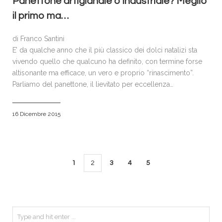
Panettone artigianale o industriale? Meglio
il primo ma…
di Franco Santini
E’ da qualche anno che il più classico dei dolci natalizi sta
vivendo quello che qualcuno ha definito, con termine forse
altisonante ma efficace, un vero e proprio “rinascimento”.
Parliamo del panettone, il lievitato per eccellenza…
16 Dicembre 2015
1
2
3
4
5