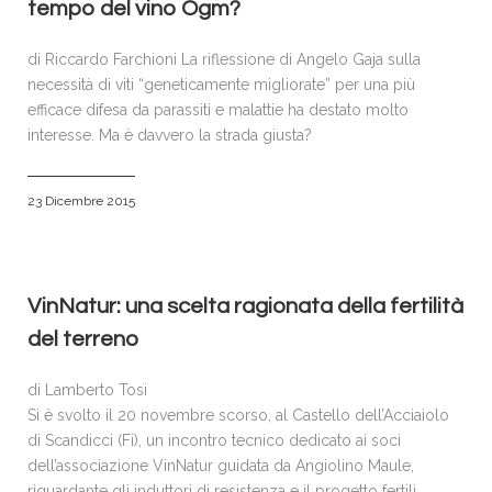
tempo del vino Ogm?
di Riccardo Farchioni La riflessione di Angelo Gaja sulla
necessità di viti “geneticamente migliorate” per una più
efficace difesa da parassiti e malattie ha destato molto
interesse. Ma è davvero la strada giusta?
23 Dicembre 2015
VinNatur: una scelta ragionata della fertilità
del terreno
di Lamberto Tosi
Si è svolto il 20 novembre scorso, al Castello dell’Acciaiolo
di Scandicci (Fi), un incontro tecnico dedicato ai soci
dell’associazione VinNatur guidata da Angiolino Maule,
riguardante gli induttori di resistenza e il progetto fertili…