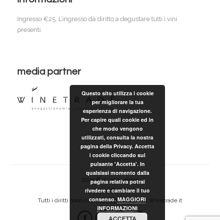
Ingresso €25. L’ingresso dà diritto a degustare tutti i vini
presenti.
media partner
Questo sito utilizza i cookie
per migliorare la tua
esperienza di navigazione.
Per capire quali cookie ed in
che modo vengono
utilizzati, consulta la nostra
pagina della Privacy. Accetta
i cookie cliccando sul
pulsante 'Accetta'. In
qualsiasi momento dalla
2015 © In vino veritas
pagina relativa potrai
L’AcquaBuona.
rivedere e cambiare il tuo
consenso.
MAGGIORI
Tutti i diritti sono riservati. WebDesign by Winetrade.it
INFORMAZIONI
ACCETTA