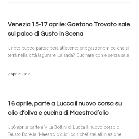
VISITATORI
ESPOSITORI
ACCREDITI E PRENOTAZIONI
Venezia 15-17 aprile: Gaetano Trovato sale
sul palco di Gusto in Scena
SPONSOR & PARTNERS
GALLERIA FOTOGRAFICA
Il noto cuoco parteciperà all’evento enogastronomico che si
terrà nella città lagunare. La sfida? Cucinare con e senza sale
NEWS
CONTATTI
7 Aprile 2012
POLICY
16 aprile, parte a Lucca il nuovo corso su
olio d’oliva e cucina di Maestrod’olio
Il 16 aprile parte a Villa Bottini di Lucca il nuovo corso di
Fausto Borella “Maestro d’olio” con chef stellati in azione