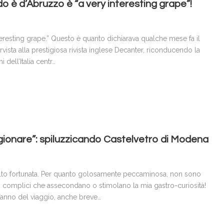
 è d’Abruzzo è “a very interesting grape”!
eresting grape.” Questo è quanto dichiarava qualche mese fa il
rvista alla prestigiosa rivista inglese Decanter, riconducendo la
i dell’Italia centr…
gionare”: spiluzzicando Castelvetro di Modena
lto fortunata. Per quanto golosamente peccaminosa, non sono
i complici che assecondano o stimolano la mia gastro-curiosità!
fanno del viaggio, anche breve…