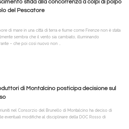
scimento sfida alla concorrenza a colpi di polpo
olo del Pescatore
pore di mare in una città di terra e fiume come Firenze non è stata
almente sembra che il vento sia cambiato, illuminando
orante – che poi così nuovo non …
duttori di Montalcino posticipa decisione sul
sso
riuniti nel Consorzio del Brunello di Montalcino ha deciso di
lle eventuali modifiche al disciplinare della DOC Rosso di