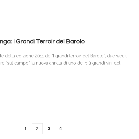
nga: I Grandi Terroir del Barolo
te della edizione 2011 de “I grandi terroir del Barolo”, due week-
e “sul campo” la nuova annata di uno dei più grandi vini del
1
2
3
4