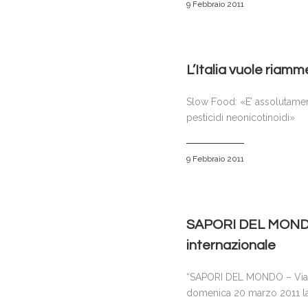
9 Febbraio 2011
L’Italia vuole riamme
Slow Food: «E’ assolutament
pesticidi neonicotinoidi»
9 Febbraio 2011
SAPORI DEL MONDO –
internazionale
“SAPORI DEL MONDO – Viaggio
domenica 20 marzo 2011 la 