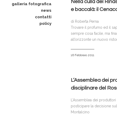
Nella culla del Rina
galleria fotografica
e baccalà: il Cenac
news
contatti
di Roberta Perna
policy
Trovare il profumo ed il sa
sempre cosa facile, ma fin
all’orizzonte un nuovo rist
16 Febbraio 2011
L’Assemblea dei pro
disciplinare del Ro
L’Assemblea dei produttori 
posticipare la decisione su
Montalcino