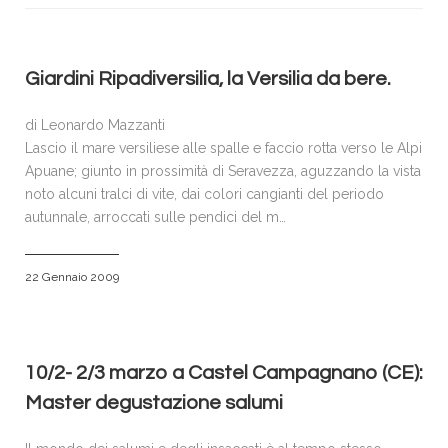
VISITATORI
ESPOSITORI
ACCREDITI E PRENOTAZIONI
Giardini Ripadiversilia, la Versilia da bere.
SPONSOR & PARTNERS
di Leonardo Mazzanti
GALLERIA FOTOGRAFICA
Lascio il mare versiliese alle spalle e faccio rotta verso le Alpi
Apuane; giunto in prossimità di Seravezza, aguzzando la vista
NEWS
noto alcuni tralci di vite, dai colori cangianti del periodo
autunnale, arroccati sulle pendici del m…
CONTATTI
POLICY
22 Gennaio 2009
10/2- 2/3 marzo a Castel Campagnano (CE):
Master degustazione salumi