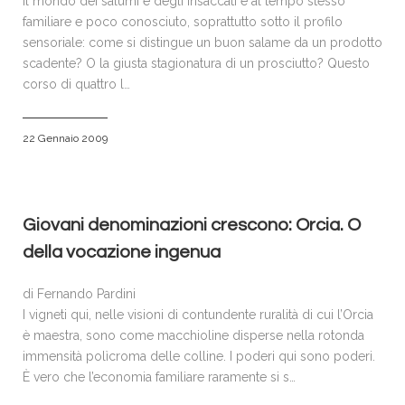
Il mondo dei salumi e degli insaccati è al tempo stesso
familiare e poco conosciuto, soprattutto sotto il profilo
sensoriale: come si distingue un buon salame da un prodotto
scadente? O la giusta stagionatura di un prosciutto? Questo
corso di quattro l…
22 Gennaio 2009
Giovani denominazioni crescono: Orcia. O
della vocazione ingenua
di Fernando Pardini
I vigneti qui, nelle visioni di contundente ruralità di cui l’Orcia
è maestra, sono come macchioline disperse nella rotonda
immensità polìcroma delle colline. I poderi qui sono poderi.
È vero che l’economia familiare raramente si s…