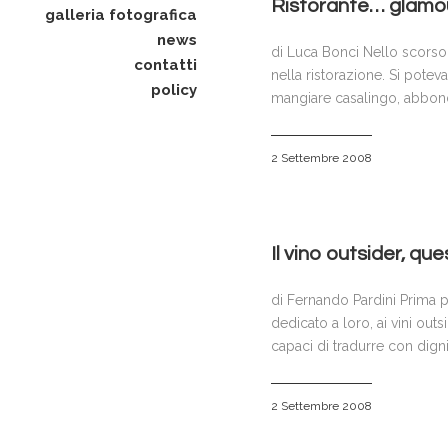
Ristorante… glamou
galleria fotografica
news
di Luca Bonci Nello scorso m
contatti
nella ristorazione. Si pote
policy
mangiare casalingo, abbon
2 Settembre 2008
Il vino outsider, q
di Fernando Pardini Prima p
dedicato a loro, ai vini o
capaci di tradurre con digni
2 Settembre 2008