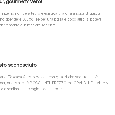
r, gourmet? Vero!
illenio non c’era l’euro e esisteva una chiara scala di qualità
vano spendere 15.000 lire per una pizza e poco altro, si poteva
dantemente e in maniera soddisfa…
uesto sconosciuto
arte: Toscana Questo pezzo, con gli altri che seguiranno, è
utsider, quei vini cioè PICCOLI NEL PREZZO ma GRANDI NELL’ANIMA
tà e sentimento le ragioni della propria …