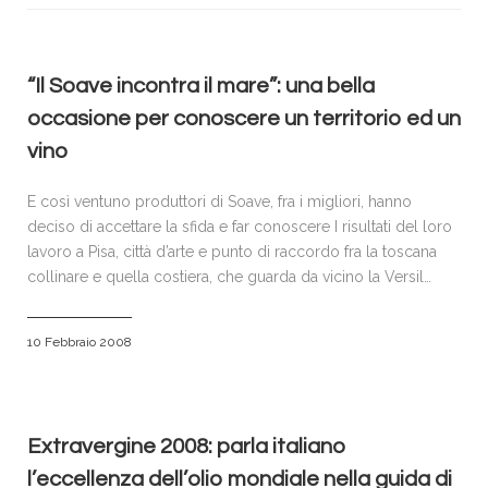
VISITATORI
ESPOSITORI
ACCREDITI E PRENOTAZIONI
“Il Soave incontra il mare”: una bella
occasione per conoscere un territorio ed un
SPONSOR & PARTNERS
vino
GALLERIA FOTOGRAFICA
NEWS
E così ventuno produttori di Soave, fra i migliori, hanno
deciso di accettare la sfida e far conoscere I risultati del loro
CONTATTI
lavoro a Pisa, città d’arte e punto di raccordo fra la toscana
collinare e quella costiera, che guarda da vicino la Versil…
POLICY
10 Febbraio 2008
Extravergine 2008: parla italiano
l’eccellenza dell’olio mondiale nella guida di